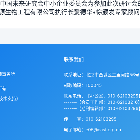
国未来研究会中小企业委员会为参加此次研讨会
源生物工程有限公司执行长爱德华•徐颁发专家顾问
联系我们
师事务所
联系地址：北京市西城区三里河路56号
邮政编码：100045
所有
联系电话：【办公室：010-62103295
技术支持）
-------【会员工作部：010-62103216
-------【期刊编辑部：010-62103296
传 真：010-62103295
电子邮箱：e05@cast.org.cn