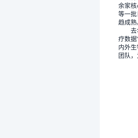
余家核
等一批
趋成熟
去年9
疗数据
内外生
团队，