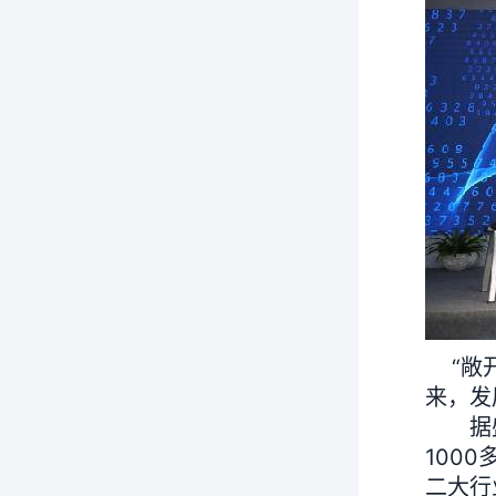
“敞开
来，发
据盛晓
100
二大行